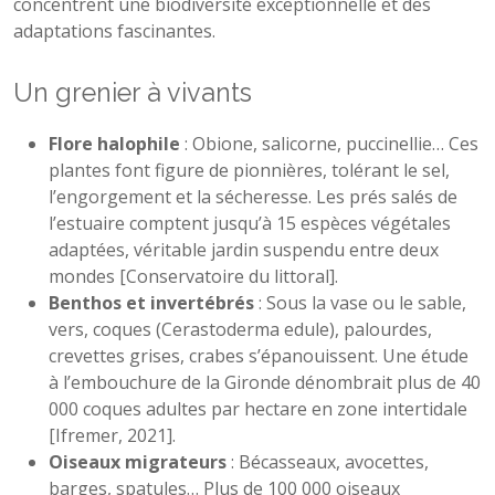
concentrent une biodiversité exceptionnelle et des
adaptations fascinantes.
Un grenier à vivants
Flore halophile
: Obione, salicorne, puccinellie… Ces
plantes font figure de pionnières, tolérant le sel,
l’engorgement et la sécheresse. Les prés salés de
l’estuaire comptent jusqu’à 15 espèces végétales
adaptées, véritable jardin suspendu entre deux
mondes [Conservatoire du littoral].
Benthos et invertébrés
: Sous la vase ou le sable,
vers, coques (Cerastoderma edule), palourdes,
crevettes grises, crabes s’épanouissent. Une étude
à l’embouchure de la Gironde dénombrait plus de 40
000 coques adultes par hectare en zone intertidale
[Ifremer, 2021].
Oiseaux migrateurs
: Bécasseaux, avocettes,
barges, spatules… Plus de 100 000 oiseaux