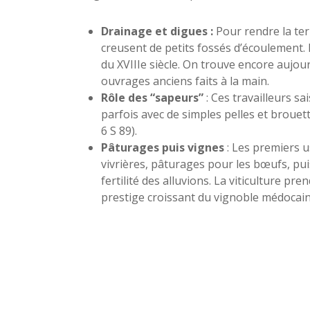
Drainage et digues :
Pour rendre la ter
creusent de petits fossés d’écoulement. 
du XVIIIe siècle. On trouve encore aujour
ouvrages anciens faits à la main.
Rôle des “sapeurs”
: Ces travailleurs s
parfois avec de simples pelles et brouet
6 S 89).
Pâturages puis vignes
: Les premiers us
vivrières, pâturages pour les bœufs, puis
fertilité des alluvions. La viticulture pre
prestige croissant du vignoble médocain