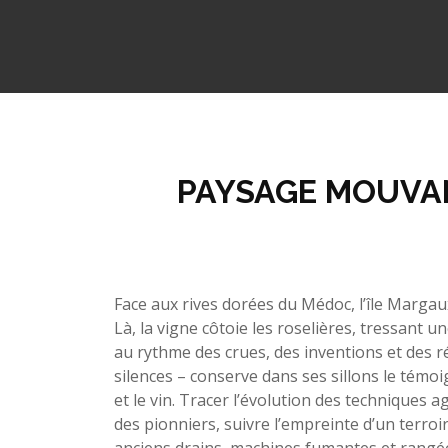
PAYSAGE MOUVANT
Face aux rives dorées du Médoc, l’île Margau
Là, la vigne côtoie les roselières, tressant un
au rythme des crues, des inventions et des rév
silences – conserve dans ses sillons le témo
et le vin. Tracer l’évolution des techniques a
des pionniers, suivre l’empreinte d’un terroir
anciens drains, machines fumantes et rangées 