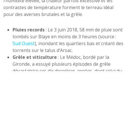
l’humidité élevée, la chaleur parfois excessive et les
contrastes de température forment le terreau idéal
pour des averses brutales et la grêle.
Pluies records
: Le 3 juin 2018, 58 mm de pluie sont
tombés sur Blaye en moins de 3 heures (source :
Sud Ouest
), inondant les quartiers bas et créant des
torrents sur le talus d’Arsac.
Grêle et viticulture
: Le Médoc, bordé par la
Gironde, a essuyé plusieurs épisodes de grêle
dévastatrice ces dix dernières années, dont celui du
26 mai 2018 qui a touché plus de 7 000 hectares de
vignoble, certains ceps n’ayant jamais totalement
récupéré (source :
Vitisphere
).
Au-delà des dégâts visibles sur les cultures, ces orages
bousculent également la microfaune, lessivent les sols,
déversent dans l’estuaire des quantités inhabituelles de
limon et de déchets, perturbant la chaîne alimentaire