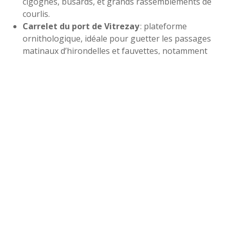
cigognes, busards, et grands rassemblements de
courlis.
Carrelet du port de Vitrezay
: plateforme
ornithologique, idéale pour guetter les passages
matinaux d’hirondelles et fauvettes, notamment
début mai.
Cabanes d’observation du Parc de l’Estuaire
(Saint-Georges-de-Didonne) : animations, jumelles,
ateliers pour tous les âges, et guides naturalistes
sur place à l’automne.
Les meilleurs moments ? À marée descendante, tôt le
matin ou en toute fin de journée, quand la lumière
caresse l’eau et que les oiseaux s’activent au ras des
vasières.