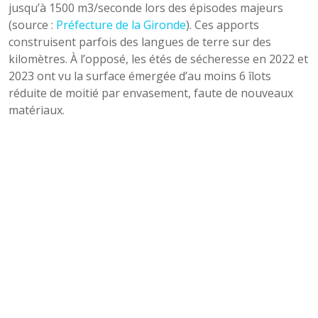
jusqu’à 1500 m3/seconde lors des épisodes majeurs
(source :
Préfecture de la Gironde
). Ces apports
construisent parfois des langues de terre sur des
kilomètres. À l’opposé, les étés de sécheresse en 2022 et
2023 ont vu la surface émergée d’au moins 6 îlots
réduite de moitié par envasement, faute de nouveaux
matériaux.
Les tempêtes sont d’autres faiseuses de destin. En 1999,
les marées de la tempête Martin ont submergé 80 % des
prairies basses de l’île Nouvelle, diffuseurs de semences
pour le peuplement végétal des années suivantes.