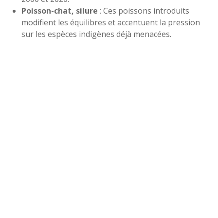
Poisson-chat, silure
: Ces poissons introduits
modifient les équilibres et accentuent la pression
sur les espèces indigènes déjà menacées.
USAGES ET
AMÉNAGEMENTS :
L’ÉQUILIBRE PRÉCAIRE
ENTRE HOMMES ET
NATURE