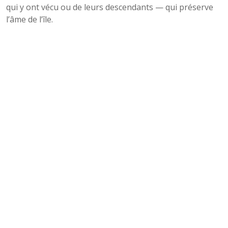
qui y ont vécu ou de leurs descendants — qui préserve
l’âme de l’île.
CHIFFRES, REPÈRES ET
SIGNES DU VIVANT
Surface
Année
Population
Activités notables
(ha)
1850
~100
300
Vigne, céréales, pêche
Diversification agricole,